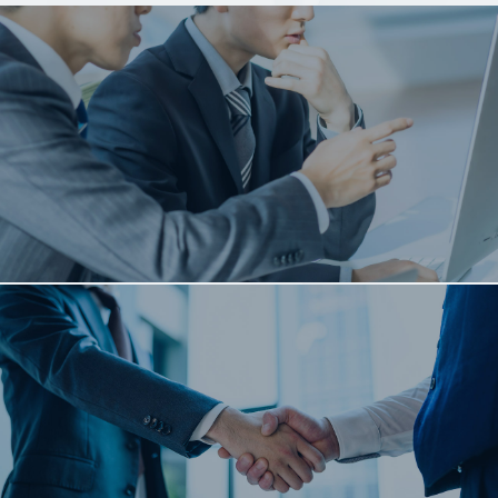
採
用
を
お
考