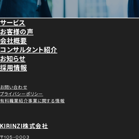
え
の
転
サービス
企
お客様の声
職
業
会社概要
を
様
コンサルタント紹介
お
お知らせ
採用情報
考
え
お問い合わせ
の
プライバシーポリシー
有料職業紹介事業に関する情報
個
人
の
KIRINZI株式会社
方
〒105-0003