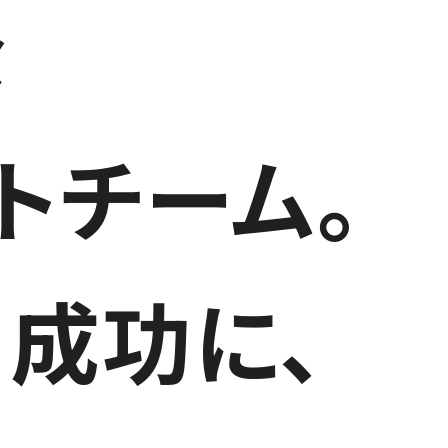
な
トチーム。
成功に、